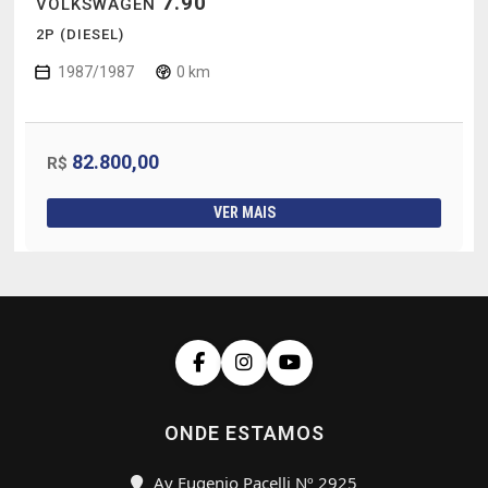
7.90
VOLKSWAGEN
2P (DIESEL)
1987/1987
0 km
82.800,00
R$
VER MAIS
ONDE ESTAMOS
Av Eugenio Pacelli Nº 2925