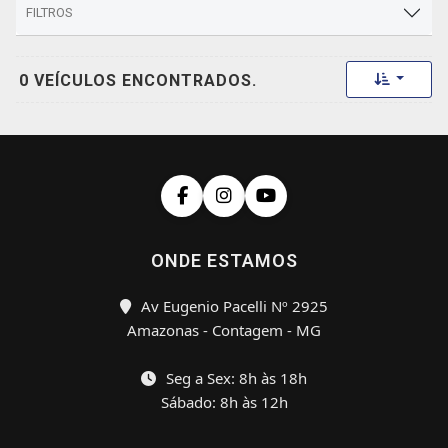
FILTROS
Toggle 
0 VEÍCULOS ENCONTRADOS.
ONDE ESTAMOS
Av Eugenio Pacelli Nº 2925
Amazonas - Contagem - MG
Seg a Sex: 8h às 18h
Sábado: 8h às 12h