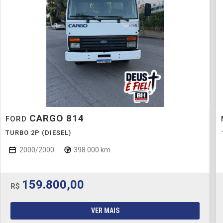
CARGO 814
FORD
TURBO 2P (DIESEL)
2000/2000
398.000 km
159.800,00
R$
VER MAIS