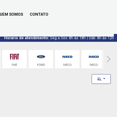
UEM SOMOS
CONTATO
Horário de atendimento:
Seg a Sex: 8h às 18h | Sáb: 8h às 12h
FIAT
FORD
IVECO
IVECO
Toggle 